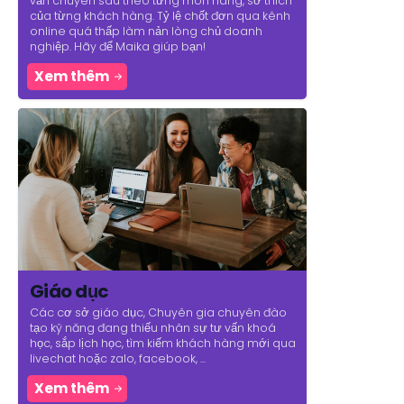
vấn chuyên sâu theo từng món hàng, sở thích
của từng khách hàng. Tỷ lệ chốt đơn qua kênh
online quá thấp làm nản lòng chủ doanh
nghiệp. Hãy để Maika giúp bạn!
Xem thêm
Giáo dục
Các cơ sở giáo dục, Chuyên gia chuyên đào
tạo kỹ năng đang thiếu nhân sự tư vấn khoá
học, sắp lịch học, tìm kiếm khách hàng mới qua
livechat hoặc zalo, facebook, ...
Xem thêm