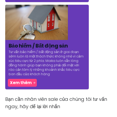
Bảo hiểm / Bất động sản
Tư vấn bảo hiểm / bất động sản ở giai đoạn
sớm luôn là một thách thức không nhỏ vì cảm
xúc tiêu cực từ 2 phía. Maika luôn sẵn lòng
đồng hành giúp bạn không phải đối mặt với
rào cản tâm lý những khoảnh khắc tiêu cực
ban đầu của khách hàng
Xem thêm
Bạn cần nhân viên sale của chúng tôi tư vấn
ngay, hãy để lại lời nhắn