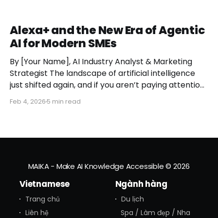
Alexa+ and the New Era of Agentic
AI for Modern SMEs
By [Your Name], AI Industry Analyst & Marketing
Strategist The landscape of artificial intelligence
just shifted again, and if you aren’t paying attention,
you might miss the moment the "digital assistant"
Feb 4, 2026
5 min read
officially became a "digital agent." This week,
Amazon finally pulled the curtain back on
MAIKA - Make AI Knowledge Accessible
© 2026
Vietnamese
Ngành hàng
Trang chủ
Du lịch
Liên hệ
Spa / Làm đẹp / Nha