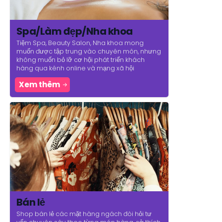
Spa/Làm đẹp/Nha khoa
Tiệm Spa, Beauty Salon, Nha khoa mong
muốn được tập trung vào chuyên môn, nhưng
không muốn bỏ lỡ cơ hội phát triển khách
hàng qua kênh online và mạng xã hội
Xem thêm
Bán lẻ
Shop bán lẻ các mặt hàng ngách đòi hỏi tư