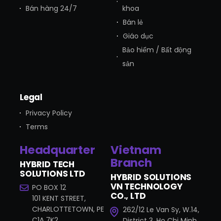
Bán hàng 24/7
khoa
Bán lẻ
Giáo dục
Bảo hiểm / Bất động
sản
Legal
Privacy Policy
Terms
Headquarter
Vietnam
Branch
HYBRID TECH
SOLUTIONS LTD
HYBRID SOLUTIONS
VN TECHNOLOGY
PO BOX 12
CO., LTD
101 KENT STREET,
CHARLOTTETOWN, PE
262/12 Le Van Sy, W.14,
C1A 7K2
District 3, Ho Chi Minh